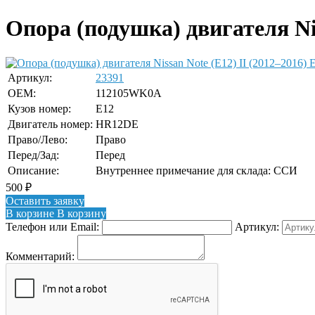
Опора (подушка) двигателя Nis
Е
Артикул:
23391
OEM:
112105WK0A
Кузов номер:
E12
Двигатель номер:
HR12DE
Право/Лево:
Право
Перед/Зад:
Перед
Описание:
Внутреннее примечание для склада: ССИ
500
₽
Оставить заявку
В корзине
В корзину
Телефон или Email:
Артикул:
Комментарий: