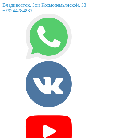
Владивосток, Зои Космодемьянской, 33
+79244284835