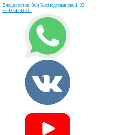
Владивосток, Зои Космодемьянской, 33
+79244284835