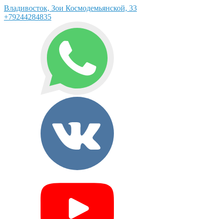
Владивосток, Зои Космодемьянской, 33
+79244284835