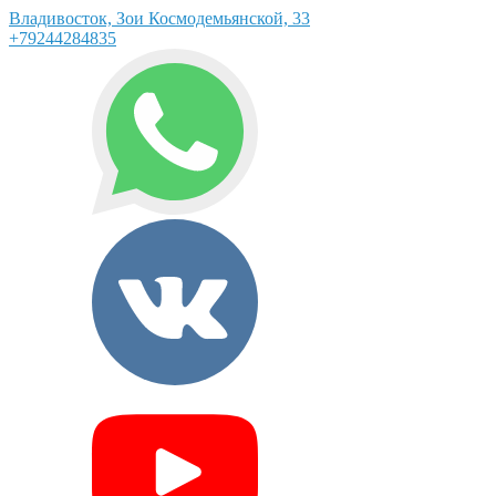
Владивосток, Зои Космодемьянской, 33
+79244284835