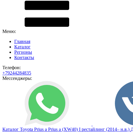
Меню:
Главная
Каталог
Регионы
Контакты
Телефон:
+79244284835
Мессенджеры:
Каталог
Toyota
Prius a
Prius a (XW40) I рестайлинг (2014– н.в.)
Д