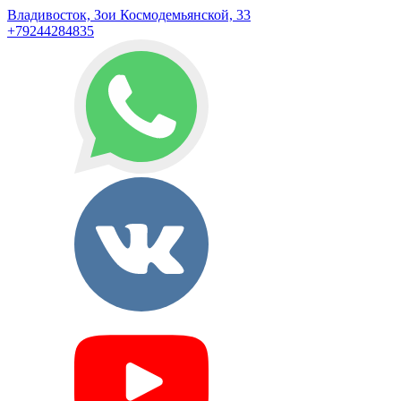
Владивосток, Зои Космодемьянской, 33
+79244284835