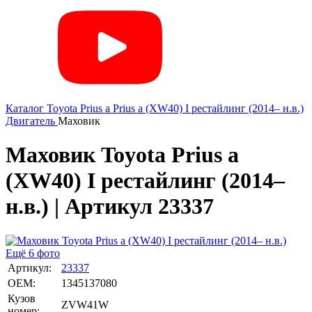
Каталог
Toyota
Prius a
Prius a (XW40) I рестайлинг (2014– н.в.)
Двигатель
Маховик
Маховик Toyota Prius a
(XW40) I рестайлинг (2014–
н.в.) | Артикул 23337
Ещё 6 фото
Артикул:
23337
OEM:
1345137080
Кузов
ZVW41W
номер: