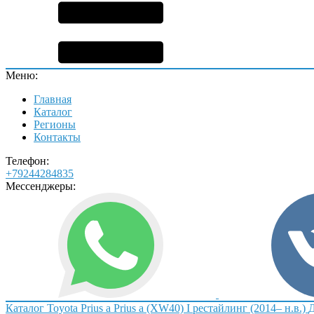
Меню:
Главная
Каталог
Регионы
Контакты
Телефон:
+79244284835
Мессенджеры:
Каталог
Toyota
Prius a
Prius a (XW40) I рестайлинг (2014– н.в.)
Д