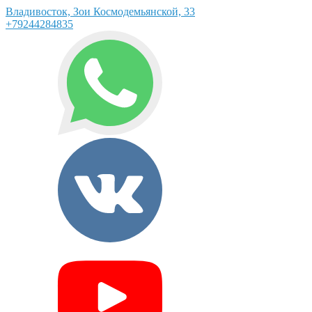
Владивосток, Зои Космодемьянской, 33
+79244284835