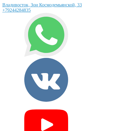
Владивосток, Зои Космодемьянской, 33
+79244284835