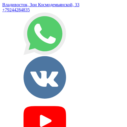
Владивосток, Зои Космодемьянской, 33
+79244284835