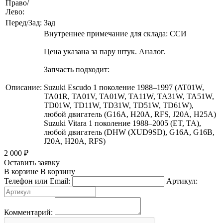
Право/
Лево:
Перед/Зад:
Зад
Внутреннее примечание для склада: ССИ
Цена указана за пару штук. Аналог.
Запчасть подходит:
Описание:
Suzuki Escudo 1 поколение 1988–1997 (AT01W,
TA01R, TA01V, TA01W, TA11W, TA31W, TA51W,
TD01W, TD11W, TD31W, TD51W, TD61W),
любой двигатель (G16A, H20A, RFS, J20A, H25A)
Suzuki Vitara 1 поколение 1988–2005 (ET, TA),
любой двигатель (DHW (XUD9SD), G16A, G16B,
J20A, H20A, RFS)
2 000
₽
Оставить заявку
В корзине
В корзину
Телефон или Email:
Артикул:
Комментарий: