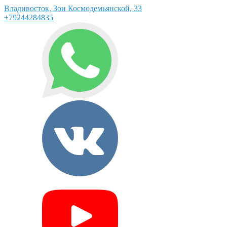
Владивосток, Зои Космодемьянской, 33
+79244284835