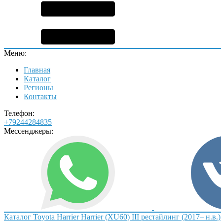
Меню:
Главная
Каталог
Регионы
Контакты
Телефон:
+79244284835
Мессенджеры:
Каталог
Toyota
Harrier
Harrier (XU60) III рестайлинг (2017– н.в.)