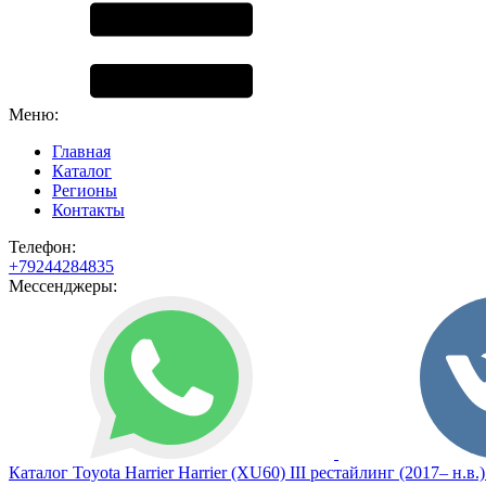
Меню:
Главная
Каталог
Регионы
Контакты
Телефон:
+79244284835
Мессенджеры:
Каталог
Toyota
Harrier
Harrier (XU60) III рестайлинг (2017– н.в.)