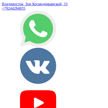
Владивосток, Зои Космодемьянской, 33
+79244284835