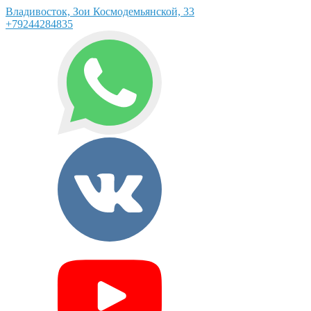
Владивосток, Зои Космодемьянской, 33
+79244284835