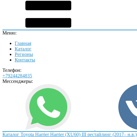
Меню:
Главная
Каталог
Регионы
Контакты
Телефон:
+79244284835
Мессенджеры:
Каталог
Toyota
Harrier
Harrier (XU60) III рестайлинг (2017– н.в.)