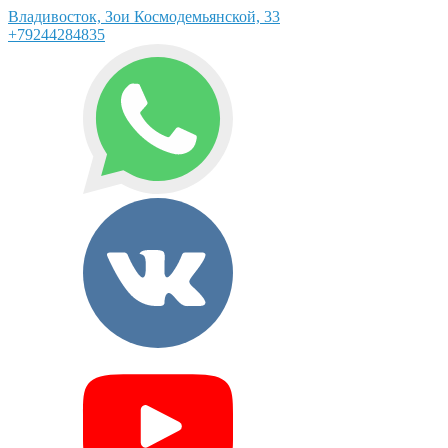
Владивосток, Зои Космодемьянской, 33
+79244284835