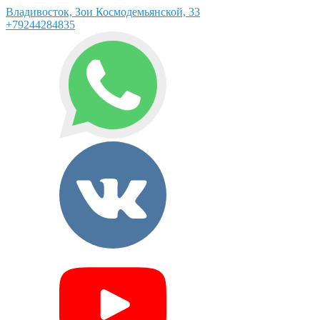
Владивосток, Зои Космодемьянской, 33
+79244284835