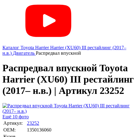
Каталог
Toyota
Harrier
Harrier (XU60) III рестайлинг (2017–
н.в.)
Двигатель
Распредвал впускной
Распредвал впускной Toyota
Harrier (XU60) III рестайлинг
(2017– н.в.) | Артикул 23252
Ещё 10 фото
Артикул:
23252
OEM:
1350136060
Кузов