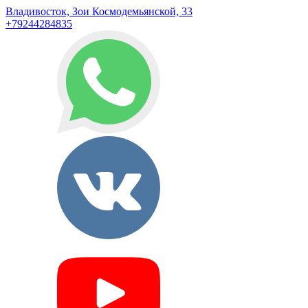
Владивосток, Зои Космодемьянской, 33
+79244284835