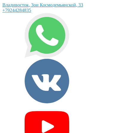
Владивосток, Зои Космодемьянской, 33
+79244284835