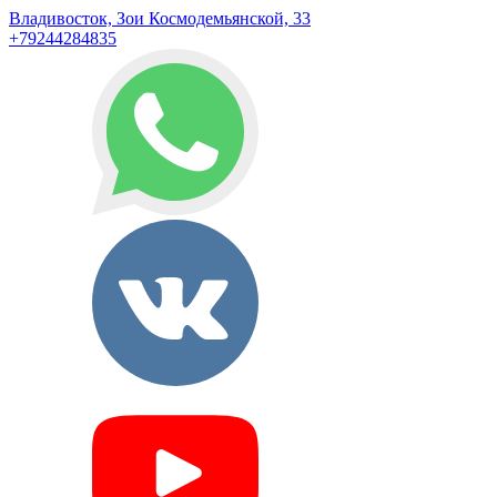
Владивосток, Зои Космодемьянской, 33
+79244284835