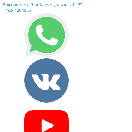
Владивосток, Зои Космодемьянской, 33
+79244284835