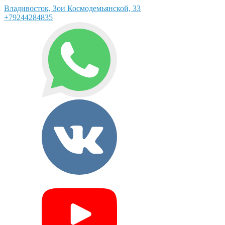
Владивосток, Зои Космодемьянской, 33
+79244284835