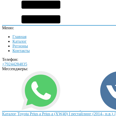
Меню:
Главная
Каталог
Регионы
Контакты
Телефон:
+79244284835
Мессенджеры:
Каталог
Toyota
Prius a
Prius a (XW40) I рестайлинг (2014– н.в.)
Д