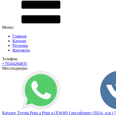
Меню:
Главная
Каталог
Регионы
Контакты
Телефон:
+79244284835
Мессенджеры:
Каталог
Toyota
Prius a
Prius a (XW40) I рестайлинг (2014– н.в.)
Д