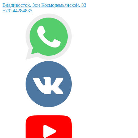
Владивосток, Зои Космодемьянской, 33
+79244284835