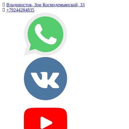
Владивосток, Зои Космодемьянской, 33
+79244284835