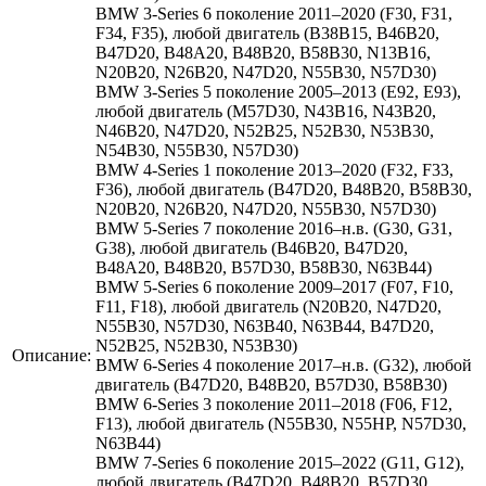
BMW 3-Series 6 поколение 2011–2020 (F30, F31,
F34, F35), любой двигатель (B38B15, B46B20,
B47D20, B48A20, B48B20, B58B30, N13B16,
N20B20, N26B20, N47D20, N55B30, N57D30)
BMW 3-Series 5 поколение 2005–2013 (E92, E93),
любой двигатель (M57D30, N43B16, N43B20,
N46B20, N47D20, N52B25, N52B30, N53B30,
N54B30, N55B30, N57D30)
BMW 4-Series 1 поколение 2013–2020 (F32, F33,
F36), любой двигатель (B47D20, B48B20, B58B30,
N20B20, N26B20, N47D20, N55B30, N57D30)
BMW 5-Series 7 поколение 2016–н.в. (G30, G31,
G38), любой двигатель (B46B20, B47D20,
B48A20, B48B20, B57D30, B58B30, N63B44)
BMW 5-Series 6 поколение 2009–2017 (F07, F10,
F11, F18), любой двигатель (N20B20, N47D20,
N55B30, N57D30, N63B40, N63B44, B47D20,
N52B25, N52B30, N53B30)
Описание:
BMW 6-Series 4 поколение 2017–н.в. (G32), любой
двигатель (B47D20, B48B20, B57D30, B58B30)
BMW 6-Series 3 поколение 2011–2018 (F06, F12,
F13), любой двигатель (N55B30, N55HP, N57D30,
N63B44)
BMW 7-Series 6 поколение 2015–2022 (G11, G12),
любой двигатель (B47D20, B48B20, B57D30,