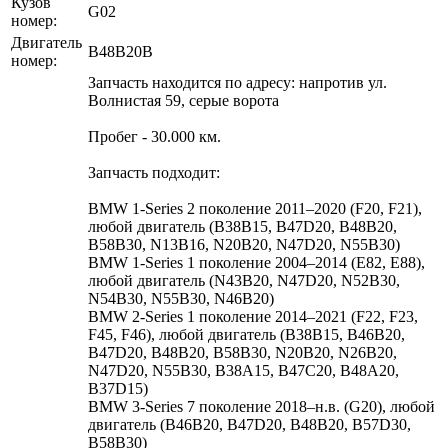
Кузов
G02
номер:
Двигатель
B48B20B
номер:
Запчасть находится по адресу: напротив ул.
Волнистая 59, серые ворота
Пробег - 30.000 км.
Запчасть подходит:
BMW 1-Series 2 поколение 2011–2020 (F20, F21),
любой двигатель (B38B15, B47D20, B48B20,
B58B30, N13B16, N20B20, N47D20, N55B30)
BMW 1-Series 1 поколение 2004–2014 (E82, E88),
любой двигатель (N43B20, N47D20, N52B30,
N54B30, N55B30, N46B20)
BMW 2-Series 1 поколение 2014–2021 (F22, F23,
F45, F46), любой двигатель (B38B15, B46B20,
B47D20, B48B20, B58B30, N20B20, N26B20,
N47D20, N55B30, B38A15, B47C20, B48A20,
B37D15)
BMW 3-Series 7 поколение 2018–н.в. (G20), любой
двигатель (B46B20, B47D20, B48B20, B57D30,
B58B30)