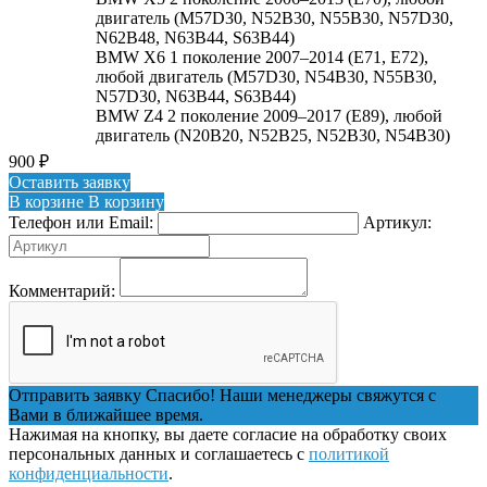
двигатель (M57D30, N52B30, N55B30, N57D30,
N62B48, N63B44, S63B44)
BMW X6 1 поколение 2007–2014 (E71, E72),
любой двигатель (M57D30, N54B30, N55B30,
N57D30, N63B44, S63B44)
BMW Z4 2 поколение 2009–2017 (E89), любой
двигатель (N20B20, N52B25, N52B30, N54B30)
900
₽
Оставить заявку
В корзине
В корзину
Телефон или Email:
Артикул:
Комментарий:
Отправить заявку
Спасибо! Наши менеджеры свяжутся с
Вами в ближайшее время.
Нажимая на кнопку, вы даете согласие на обработку своих
персональных данных и соглашаетесь с
политикой
конфиденциальности
.