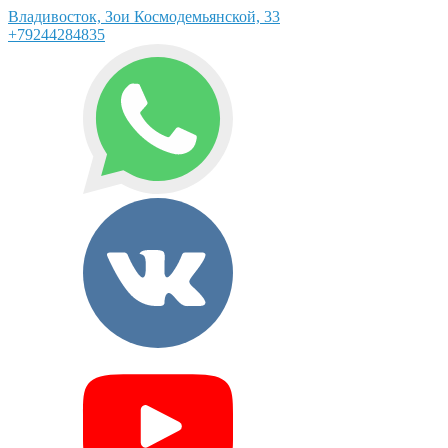
Владивосток, Зои Космодемьянской, 33
+79244284835