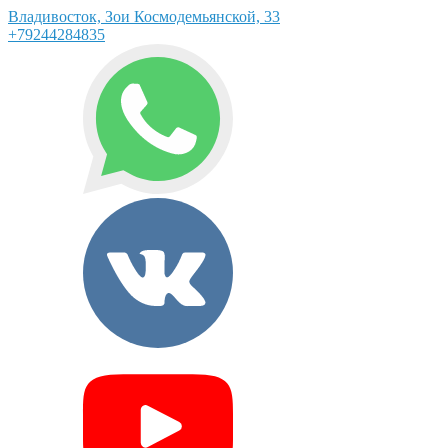
Владивосток, Зои Космодемьянской, 33
+79244284835