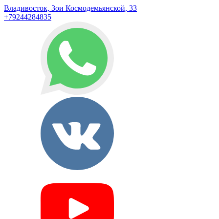
Владивосток, Зои Космодемьянской, 33
+79244284835