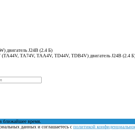
) двигатель J24B (2.4 Б)
JT (TA44V, TA74V, TAA4V, TD44V, TDB4V) двигатель J24B (2.4 Б
в ближайшее время.
сональных данных и соглашаетесь с
политикой конфиденциально