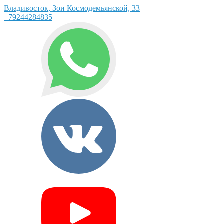
Владивосток, Зои Космодемьянской, 33
+79244284835