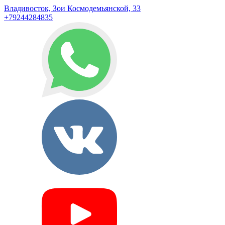
Владивосток, Зои Космодемьянской, 33
+79244284835