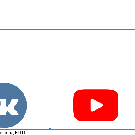
леноид КПП