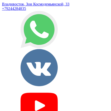
Владивосток, Зои Космодемьянской, 33
+79244284835