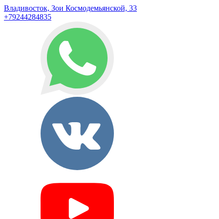
Владивосток, Зои Космодемьянской, 33
+79244284835