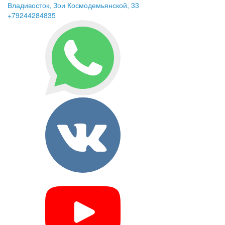
Владивосток, Зои Космодемьянской, 33
+79244284835