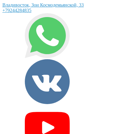
Владивосток, Зои Космодемьянской, 33
+79244284835