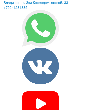
Владивосток, Зои Космодемьянской, 33
+79244284835