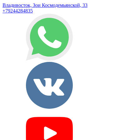
Владивосток, Зои Космодемьянской, 33
+79244284835