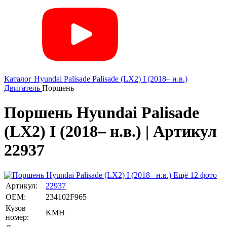
Каталог
Hyundai
Palisade
Palisade (LX2) I (2018– н.в.)
Двигатель
Поршень
Поршень Hyundai Palisade
(LX2) I (2018– н.в.) | Артикул
22937
Ещё 12 фото
Артикул:
22937
OEM:
234102F965
Кузов
KMH
номер: