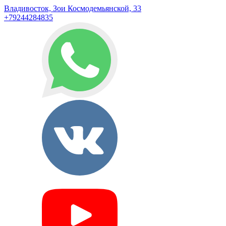
Владивосток, Зои Космодемьянской, 33
+79244284835