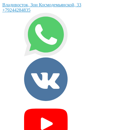
Владивосток, Зои Космодемьянской, 33
+79244284835