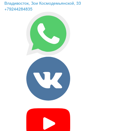
Владивосток, Зои Космодемьянской, 33
+79244284835