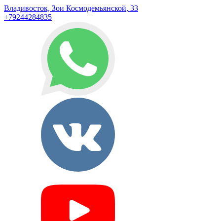
Владивосток, Зои Космодемьянской, 33
+79244284835