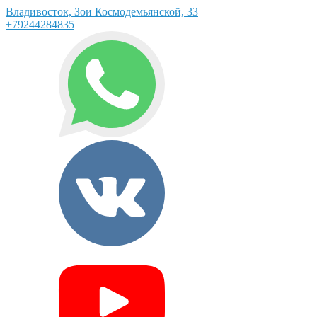
Владивосток, Зои Космодемьянской, 33
+79244284835