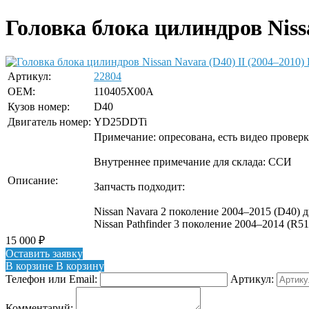
Головка блока цилиндров Nissa
Артикул:
22804
OEM:
110405X00A
Кузов номер:
D40
Двигатель номер:
YD25DDTi
Примечание: опресована, есть видео провер
Внутреннее примечание для склада: ССИ
Описание:
Запчасть подходит:
Nissan Navara 2 поколение 2004–2015 (D40) 
Nissan Pathfinder 3 поколение 2004–2014 (R5
15 000
₽
Оставить заявку
В корзине
В корзину
Телефон или Email:
Артикул:
Комментарий: