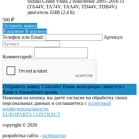
Suzuki Grand Vitara 2 поколение 2005–2016 JT
(TA44V, TA74V, TAA4V, TD44V, TDB4V)
двигатель J24B (2.4 Б)
500
₽
Оставить заявку
В корзине
В корзину
Телефон или Email:
Артикул:
Комментарий:
Отправить заявку
Спасибо! Наши менеджеры свяжутся с
Вами в ближайшее время.
Нажимая на кнопку, вы даете согласие на обработку своих
персональных данных и соглашаетесь с
политикой
конфиденциальности
.
EUROPARTS CONTRACT
copyright © 2026
разработка сайта -
разбиратор