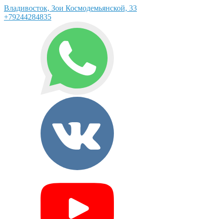
Владивосток, Зои Космодемьянской, 33
+79244284835