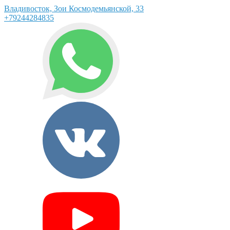
Владивосток, Зои Космодемьянской, 33
+79244284835