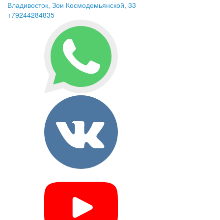
Владивосток, Зои Космодемьянской, 33
+79244284835