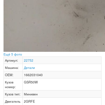
Ещё 5 фото
Артикул:
22752
Машина:
Детали
OEM:
1662031040
Кузов
GSR50W
номер:
Кузов тип:
Минивен
Двигатель
2GRFE